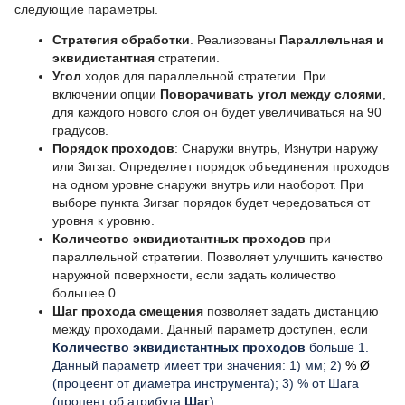
следующие параметры.
Стратегия обработки
. Реализованы
Параллельная и
эквидистантная
стратегии.
Угол
ходов для параллельной стратегии. При
включении опции
Поворачивать угол между слоями
,
для каждого нового слоя он будет увеличиваться на 90
градусов.
Порядок проходов
: Снаружи внутрь, Изнутри наружу
или Зигзаг. Определяет порядок объединения проходов
на одном уровне снаружи внутрь или наоборот. При
выборе пункта Зигзаг порядок будет чередоваться от
уровня к уровню.
Количество эквидистантных проходов
при
параллельной стратегии. Позволяет улучшить качество
наружной поверхности, если задать количество
большее 0.
Шаг прохода смещения
позволяет задать дистанцию
между проходами. Данный параметр доступен, если
Количество эквидистантных проходов
больше 1.
Данный параметр имеет три значения: 1) мм; 2)
%
Ø
(процеент от диаметра инструмента); 3) % от Шага
(процент об атрибута
Шаг
)