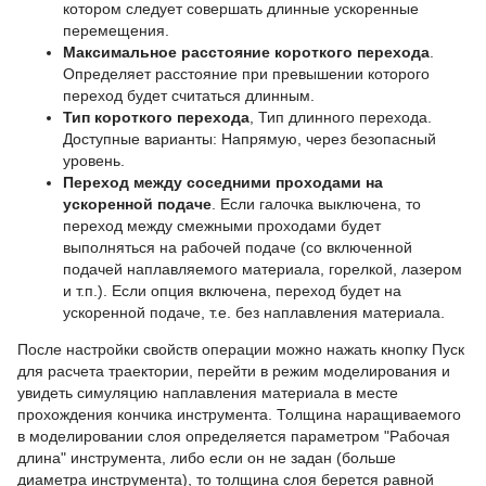
котором следует совершать длинные ускоренные
перемещения.
Максимальное расстояние короткого перехода
.
Определяет расстояние при превышении которого
переход будет считаться длинным.
Тип короткого перехода
, Тип длинного перехода.
Доступные варианты: Напрямую, через безопасный
уровень.
Переход между соседними проходами на
ускоренной подаче
. Если галочка выключена, то
переход между смежными проходами будет
выполняться на рабочей подаче (со включенной
подачей наплавляемого материала, горелкой, лазером
и т.п.). Если опция включена, переход будет на
ускоренной подаче, т.е. без наплавления материала.
После настройки свойств операции можно нажать кнопку Пуск
для расчета траектории, перейти в режим моделирования и
увидеть симуляцию наплавления материала в месте
прохождения кончика инструмента. Толщина наращиваемого
в моделировании слоя определяется параметром "Рабочая
длина" инструмента, либо если он не задан (больше
диаметра инструмента), то толщина слоя берется равной