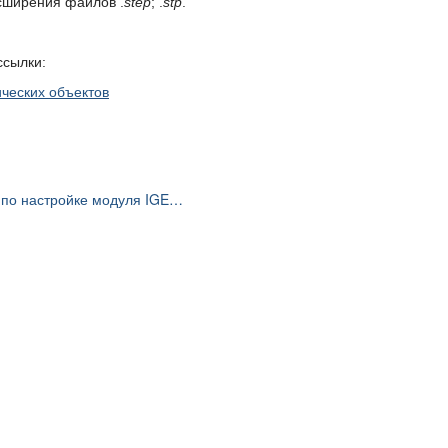
сширения файлов .
step
; .
stp
.
ссылки:
ческих объектов
Рекомендации по настройке модуля IGES-экспорта в моделирующей программе