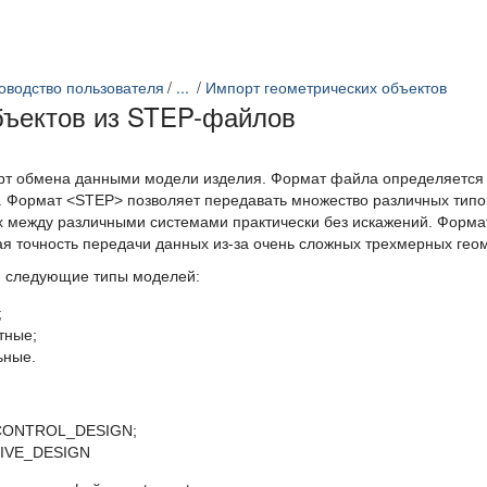
оводство пользователя
...
Импорт геометрических объектов
бъектов из STEP-файлов
рт обмена данными модели изделия. Формат файла определяется в
 Формат <STEP> позволяет передавать множество различных типов
 между различными системами практически без искажений. Формат
ая точность передачи данных из-за очень сложных трехмерных гео
 следующие типы моделей:
;
тные;
ьные.
CONTROL_DESIGN;
IVE_DESIGN