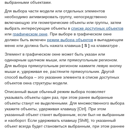
выбранными объектами.
Для выбора части модели или отдельных элементов
необходимо активизировать группу, непосредственно
включающую эти геометрические объекты или группы, затем
выбрать интересующие объекты в
списке доступных объектов
или
графическом окне
. При выборе в графическом окне
должен быть включен
режим выбора объектов
в выпадающем
меню
или должна быть нажата клавиша
[
S
]
на клавиатуре
.
Элемент в графическом окне может быть указан или
одинарным щелчком мыши, или прямоугольным регионом.
Для выбора прямоугольным регионом нажмите левую кнопку
мыши и, удерживая ее, растяните прямоугольник. Другой
способ выбора – это указание элемента в списке доступных
объектов окна структуры модели.
Описанный выше обычный режим выбора позволяет
указывать объекты один раз, при этом ранее выбранные
объекты станут не выделенными. Для множественного выбора
укажите объекты, удерживая клавишу [Ctrl]. При этом
указанный объект станет выбранным, если был не выбранным
и наоборот. Если удерживать клавишу [Shift], то указанный
объект всегда будет становиться выбранным, при этом раннее